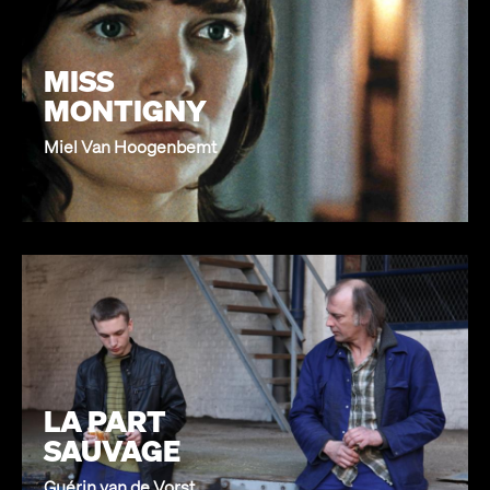
MISS
MONTIGNY
Miel Van Hoogenbemt
LA PART
SAUVAGE
Guérin van de Vorst