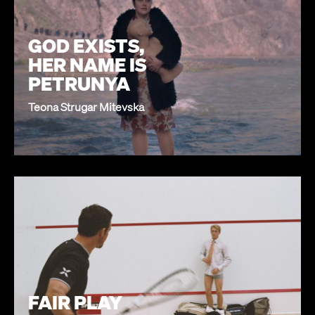
GOD EXISTS,
HER NAME IS
PETRUNYA
Teona Strugar Mitevska
FAIR PLAY